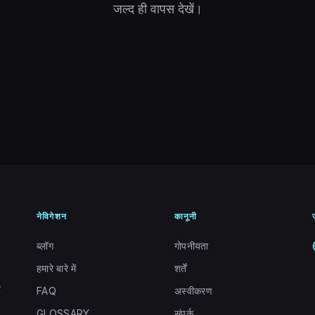
जल्द ही वापस देखें।
नेविगेशन
कानूनी
ज
ब्लॉग
गोपनीयता
हमारे बारे में
शर्तें
र
FAQ
अस्वीकरण
GLOSSARY
संपर्क