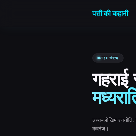
सामग्री पर जाएं
पत्ती की कहानी
लाइव संग्रह
गहराई स
मध्यरात
उच्च-जोखिम रणनीति, क्र
कवरेज।